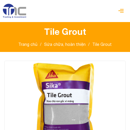
Tile Grout
Trang chủ
/
Sửa chữa, hoàn thiện
/
Tile Grout