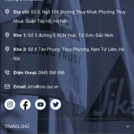
Địa chỉ:
Số 5, Ngõ 128, Đường Thuỵ Khuê, Phường Thuỵ
Khuê, Quận Tây Hồ, Hà Nội.
Kho 1:
Số 3 đường 9, KCN Vsip, Từ Sơn, Bắc Ninh.
Kho 2:
Số 9 Tân Phong, Thụy Phương, Nam Từ Liêm, Hà
Nội.
Điện thoại:
0945 096 696
Email:
info@tnc-jsc.vn
TRANG CHỦ