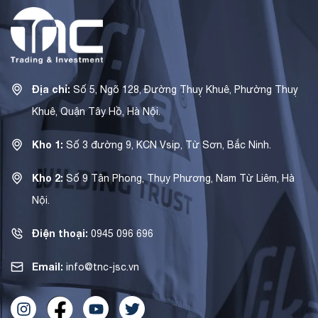
Địa chỉ:
Số 5, Ngõ 128, Đường Thuỵ Khuê, Phường Thuỵ
Khuê, Quận Tây Hồ, Hà Nội.
Kho 1:
Số 3 đường 9, KCN Vsip, Từ Sơn, Bắc Ninh.
Kho 2:
Số 9 Tân Phong, Thụy Phương, Nam Từ Liêm, Hà
Nội.
Điện thoại:
0945 096 696
Email:
info@tnc-jsc.vn