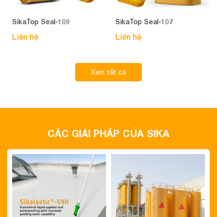
SikaTop Seal-109
SikaTop Seal-107
Liên hệ
Liên hệ
Xem tất cả
CÁC GIẢI PHÁP CỦA SIKA