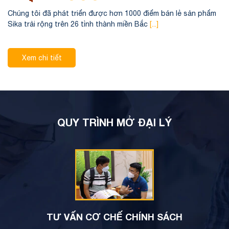
Chúng tôi đã phát triển được hơn 1000 điểm bán lẻ sản phẩm
Sika trải rộng trên 26 tỉnh thành miền Bắc
[...]
Xem chi tiết
QUY TRÌNH MỞ ĐẠI LÝ
TƯ VẤN CƠ CHẾ CHÍNH SÁCH