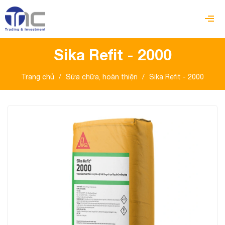
Sika Refit - 2000
Trang chủ
/
Sửa chữa, hoàn thiện
/
Sika Refit - 2000