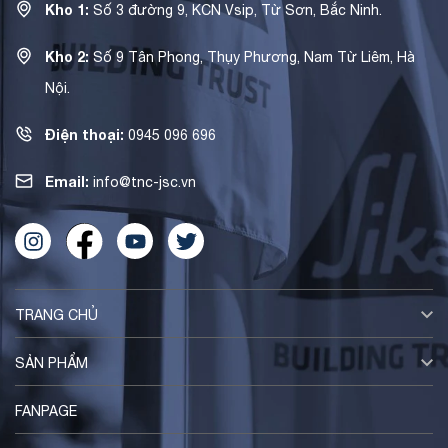
Kho 1:
Số 3 đường 9, KCN Vsip, Từ Sơn, Bắc Ninh.
Kho 2:
Số 9 Tân Phong, Thụy Phương, Nam Từ Liêm, Hà
Nội.
Điện thoại:
0945 096 696
Email:
info@tnc-jsc.vn
TRANG CHỦ
SẢN PHẨM
FANPAGE